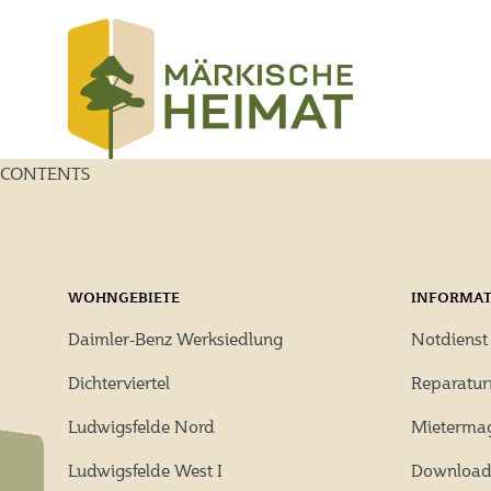
Zum
Inhalt
springen
CONTENTS
WOHNGEBIETE
INFORMA
Daimler-Benz Werksiedlung
Notdienst
Dichterviertel
Reparatu
Ludwigsfelde Nord
Mieterma
Ludwigsfelde West I
Download