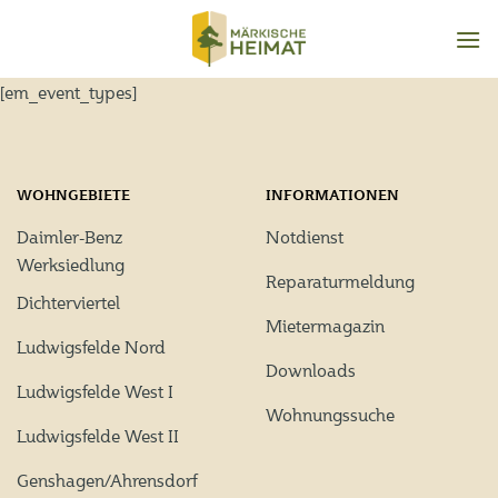
Zum
Inhalt
springen
[em_event_types]
WOHNGEBIETE
INFORMATIONEN
Daimler-Benz
Notdienst
Werksiedlung
Reparaturmeldung
Dichterviertel
Mietermagazin
Ludwigsfelde Nord
Downloads
Ludwigsfelde West I
Wohnungssuche
Ludwigsfelde West II
Genshagen/Ahrensdorf