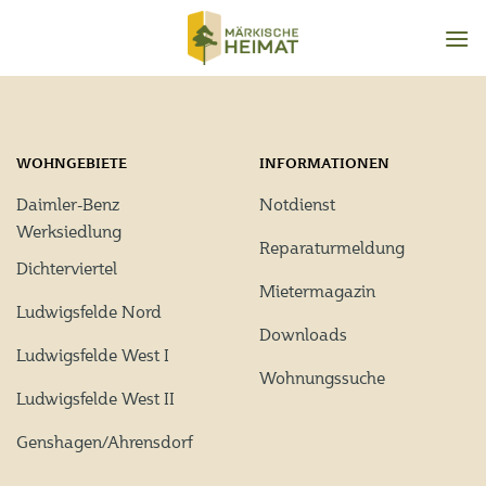
Zum
Inhalt
springen
WOHNGEBIETE
INFORMATIONEN
Daimler-Benz
Notdienst
Werksiedlung
Reparaturmeldung
Dichterviertel
Mietermagazin
Ludwigsfelde Nord
Downloads
Ludwigsfelde West I
Wohnungssuche
Ludwigsfelde West II
Genshagen/Ahrensdorf